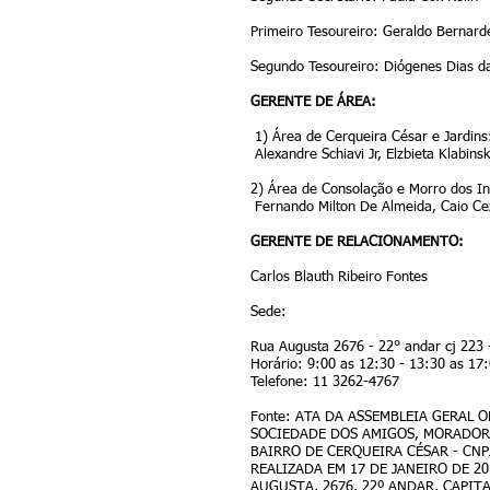
Primeiro Tesoureiro: Geraldo Bernarde
Segundo Tesoureiro: Diógenes Dias d
GERENTE DE ÁREA:
1) Área de Cerqueira César e Jardins
Alexandre Schiavi Jr, Elzbieta Klabin
2) Área de Consolação e Morro dos In
Fernando Milton De Almeida, Caio Cez
GERENTE DE RELACIONAMENTO:
Carlos Blauth Ribeiro Fontes
Sede:
Rua Augusta 2676 - 22° andar cj 223
Horário: 9:00 as 12:30 - 13:30 as 17
Telefone: 11 3262-4767
Fonte: ATA DA ASSEMBLEIA GERAL 
SOCIEDADE DOS AMIGOS, MORADOR
BAIRRO DE CERQUEIRA CÉSAR - CNPJ
REALIZADA EM 17 DE JANEIRO DE 20
AUGUSTA, 2676, 22º ANDAR, CAPITA