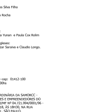
s Silva Filho
a Rocha
:
ska Yunan e Paula Cox Rolim
gleses:
ar Saraiva e Claudio Longo.
 --cep: 01412-100
:00hs
ORDINÁRIA DA SAMORCC -
ES E EMPREENDEDORES DO
/MF Nº 04.721.994/0001/96 -
18, ÀS 18H30, NA RUA
L, SÃO PAULO.