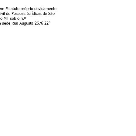
em Estatuto próprio devidamente
ivil de Pessoas Jurídicas de São
do MF sob o n.º
a sede Rua Augusta 2676 22°