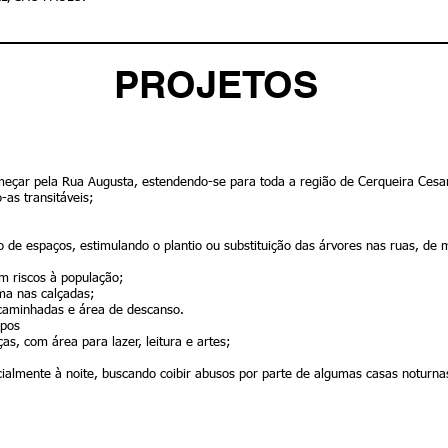
PROJETOS
omeçar pela Rua Augusta, estendendo-se para toda a região de Cerqueira Cesa
-as transitáveis;
o de espaços, estimulando o plantio ou substituição das árvores nas ruas, de 
m riscos à população;
ma nas calçadas;
 caminhadas e área de descanso.
mpos
s, com área para lazer, leitura e artes;
ialmente à noite, buscando coibir abusos por parte de algumas casas noturnas