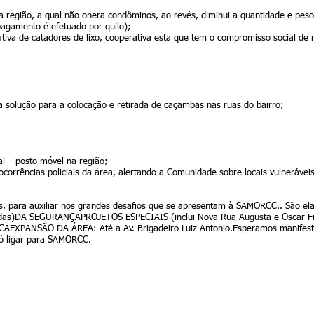
da região, a qual não onera condôminos, ao revés, diminui a quantidade e peso
pagamento é efetuado por quilo);
tiva de catadores de lixo, cooperativa esta que tem o compromisso social de 
a solução para a colocação e retirada de caçambas nas ruas do bairro;
al – posto móvel na região;
ocorrências policiais da área, alertando a Comunidade sobre locais vulnerávei
is, para auxiliar nos grandes desafios que se apresentam à SAMORCC.. São 
idas)DA SEGURANÇAPROJETOS ESPECIAIS (inclui Nova Rua Augusta e Oscar Fre
DICAEXPANSÃO DA ÁREA: Até a Av. Brigadeiro Luiz Antonio.Esperamos manifes
ó ligar para SAMORCC.
-nos:
SOCIEDADE DOS A
MORADORES E
sta 2676, 22° andar cj 223 - cep: 01412-100
EMPREENDEDORES