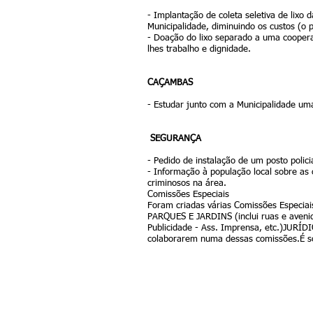
- Implantação de coleta seletiva de lixo 
Municipalidade, diminuindo os custos (o 
- Doação do lixo separado a uma coopera
lhes trabalho e dignidade.
CAÇAMBAS
- Estudar junto com a Municipalidade um
SEGURANÇA
- Pedido de instalação de um posto polici
- Informação à população local sobre as 
criminosos na área.
Comissões Especiais
Foram criadas várias Comissões Especia
PARQUES E JARDINS (inclui ruas e aven
Publicidade - Ass. Imprensa, etc.)JURÍ
colaborarem numa dessas comissões.É s
Entre em contato:
Encontre
Rua Augu
TelFax: 11 3898-1858