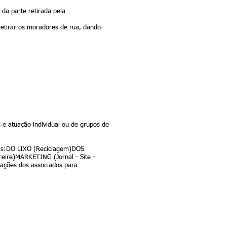
 da parte retirada pela
retirar os moradores de rua, dando-
s e atuação individual ou de grupos de
elas:DO LIXO (Reciclagem)DOS
ire)MARKETING (Jornal - Site -
tações dos associados para
MIGOS,
 DO BAIRRO