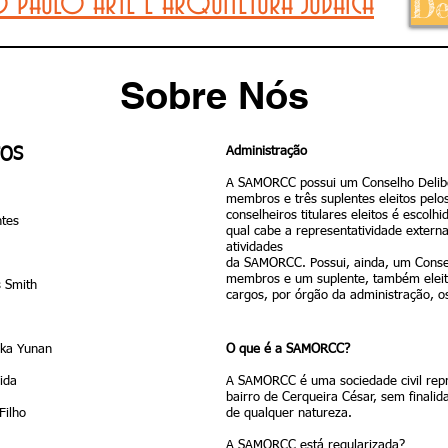
O PAULO ARTE E ARQUITETURA JUDAICA
De
Sobre Nós
Administração
TOS
A SAMORCC possui um Conselho Deliber
membros e três suplentes eleitos pelo
conselheiros titulares eleitos é escolh
ntes
qual cabe a representatividade extern
atividades
da SAMORCC. Possui, ainda, um Conselh
membros e um suplente, também eleit
s Smith
cargos, por órgão da administração, o
ska Yunan
O que é a SAMORCC?
ida
A SAMORCC é uma sociedade civil repr
bairro de Cerqueira César, sem finali
Filho
de qualquer natureza.
A SAMORCC está regularizada?