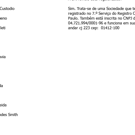
 Custodio
Sim. Trata-se de uma Sociedade que t
registrado no 7.º Serviço do Registro C
ueno
Paulo. Também está inscrita no CNPJ 
04.721.994/0001-96 e funciona em su
leti
andar cj 223 cep: 01412-100
avia
da
eida
ndes Smith