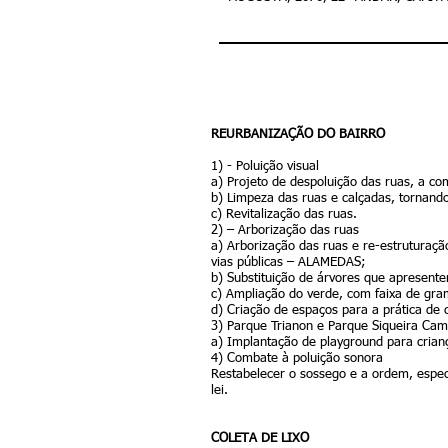
REURBANIZAÇÃO DO BAIRRO
1) - Poluição visual
a) Projeto de despoluição das ruas, a c
b) Limpeza das ruas e calçadas, tornando
c) Revitalização das ruas.
2) – Arborização das ruas
a) Arborização das ruas e re-estruturaçã
vias públicas – ALAMEDAS;
b) Substituição de árvores que apresente
c) Ampliação do verde, com faixa de gra
d) Criação de espaços para a prática de
3) Parque Trianon e Parque Siqueira Ca
a) Implantação de playground para criança
4) Combate à poluição sonora
Restabelecer o sossego e a ordem, espec
lei.
COLETA DE LIXO