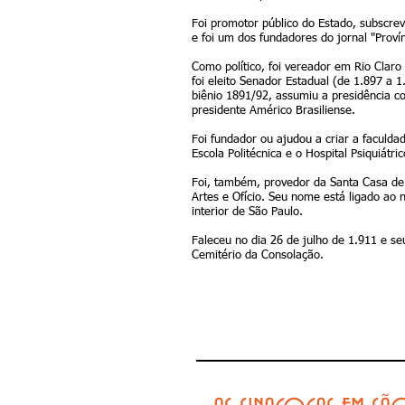
Foi promotor público do Estado, subscre
e foi um dos fundadores do jornal "Provín
Como político, foi vereador em Rio Clar
foi eleito Senador Estadual (de 1.897 a 1
biênio 1891/92, assumiu a presidência co
presidente Américo Brasiliense.
Foi fundador ou ajudou a criar a faculda
Escola Politécnica e o Hospital Psiquiátri
Foi, também, provedor da Santa Casa de 
Artes e Ofício. Seu nome está ligado ao 
interior de São Paulo.
Faleceu no dia 26 de julho de 1.911 e s
Cemitério da Consolação.